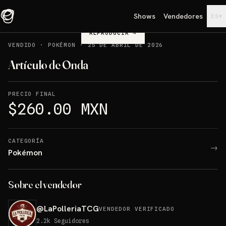
Shows
Vendedores
▾
ES
REPRODUCIR
→
VENDIDO
·
POKÉMON
·
25 DE ABRIL DE 2026
Artículo de Onda
PRECIO FINAL
$260.00 MXN
CATEGORÍA
→
Pokémon
Sobre el vendedor
@
LaPolleriaTCG
VENDEDOR VERIFICADO
2.2k
Seguidores