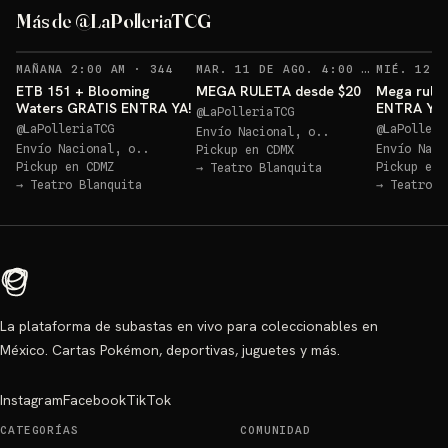
ETB 151 GRATIS!
Más de @LaPolleriaTCG
Sorteo: ETB 151 GRATIS!
→
RECORDATORIOS
REC
MAÑANA 2:00 AM
·
344
MAR. 11 DE AGO. 4:00 AM
·
128
ETB 151 + Blooming
MEGA RULETA desde $20
Mega rulet
Waters GRATIS ENTRA YA!
ENTRA YA
@
LaPolleriaTCG
@
LaPolleriaTCG
@
LaPolleri
Envío Nacional, o..
Envío Nacional, o..
Envío Naci
Pickup en
CDMX
Pickup en
CDMZ
Pickup en
→
Teatro Blanquita
→
Teatro Blanquita
→
Teatro B
La plataforma de subastas en vivo para coleccionables en
México. Cartas Pokémon, deportivas, juguetes y más.
Instagram
Facebook
TikTok
CATEGORÍAS
COMUNIDAD