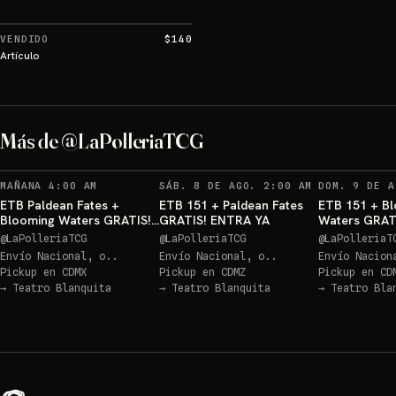
VENDIDO
$140
Artículo
Más de @LaPolleriaTCG
MAÑANA 4:00 AM
SÁB. 8 DE AGO. 2:00 AM
DOM. 9 DE A
ETB Paldean Fates +
ETB 151 + Paldean Fates
ETB 151 + B
Blooming Waters GRATIS!
GRATIS! ENTRA YA
Waters GRAT
ENTRA YA
@
LaPolleriaTCG
@
LaPolleriaTCG
@
LaPolleriaT
Envío Nacional, o..
Envío Nacional, o..
Envío Nacion
Pickup en
CDMX
Pickup en
CDMZ
Pickup en
CD
→
Teatro Blanquita
→
Teatro Blanquita
→
Teatro Bla