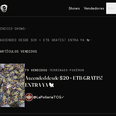
Shows
Vendedores
▾
ES
INICIO
·
SHOWS
·
ASCENDED DESDE $20 + ETB GRATIS! ENTRA YA 🐔
·
ARTÍCULOS VENDIDOS
79
VENDIDOS
·
TERMINADO
·
POKÉMON
Ascended desde $20 + ETB GRATIS!
ENTRA YA 🐔
@
LaPolleriaTCG
✓