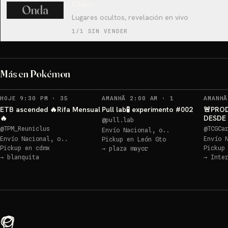
Claim
Onda
Lugares ocultos, revelación en vivo
1/1 SIN VENDER
Más en Pokémon
RECORDATORIOS
RECORDATORIOS
HOJE 9:30 PM
·
35
AMANHÃ 2:00 AM
·
1
AMANHÃ
ETB ascended 🔥Rifa Mensual
Pull lab🧪 experimento #002
🚨PRO
🔥
DESDE 
@
pull.lab
GRATI
@
TPM_Reuniclus
@
TCGCa
Envío Nacional, o..
Envío Nacional, o..
Envío 
Pickup en
León Gto
Pickup en
cdmx
Pickup
→
plaza mayor
→
blanquita
→
Inte