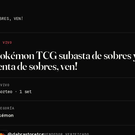
BRES, VEN!
O VIVO
okémon TCG subasta de sobres 
enta de sobres, ven!
 VIVO
sorteo · 1 set
TEGORÍA
kémon
@
dabrastoretcg
VENDEDOR VERIFICADO