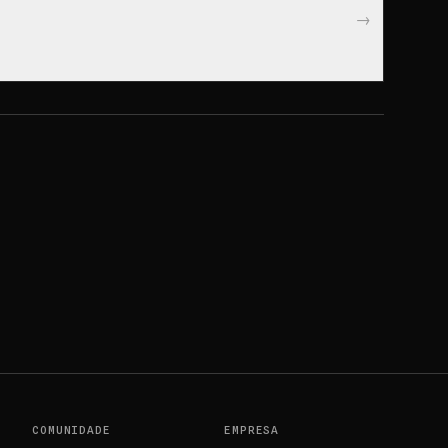
→
e Chaos Rising.
COMUNIDADE
EMPRESA