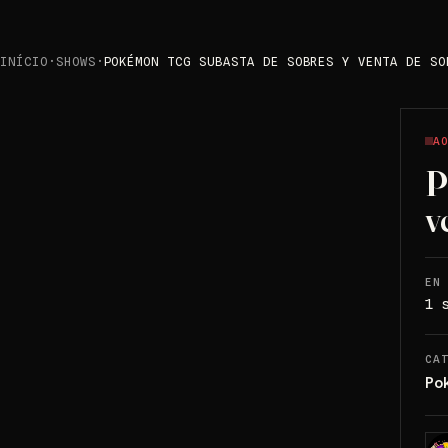
INÍCIO
·
SHOWS
·
POKÉMON TCG SUBASTA DE SOBRES Y VENTA DE SO
A
P
v
EN
1 
CA
Po