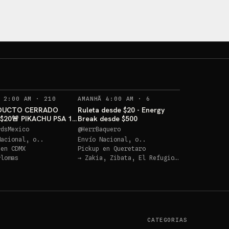
PIKACHU PSA 10 GRATIS
Sobr
Sorteo: PIKACHU PSA 10 GRATIS
→
Sorteo: Sobre Chaos Rising.
→
RECORDATORIOS
RECORDATORIOS
 2:00 AM
·
210
AMANHÃ 4:00 AM
·
6
DUCTO CERRADO
Ruleta desde $20 - Energy
$20🚨 PIKACHU PSA 10
Break desde $500
S
rdsMexico
@
HerrBaquero
Nacional, o..
Envío Nacional, o..
 en
CDMX
Pickup en
Queretaro
rlomas
→
Zakia, Zibata, El Refugio, Plaza del Parque
CATEGORIAS