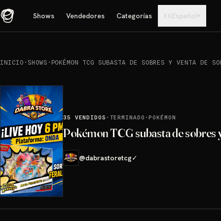
Shows
Vendedores
Categorías
Español
▾
ES
INICIO
·
SHOWS
·
POKÉMON TCG SUBASTA DE SOBRES Y VENTA DE SO
35
VENDIDOS
·
TERMINADO
·
POKÉMON
Pokémon TCG subasta de sobres y 
@
dabrastoretcg
✓