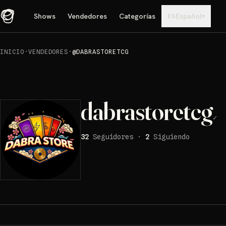
Shows
Vendedores
Categorías
Español
▾
ES
INICIO
·
VENDEDORES
·
@DABRASTORETCG
dabrastoretcg
✓
32
Seguidores
·
2
Siguiendo