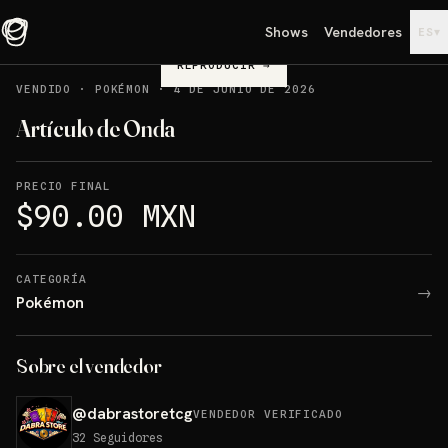
Shows
Vendedores
▾
ES
REPRODUCIR
→
VENDIDO
·
POKÉMON
·
4 DE JUNIO DE 2026
Artículo de Onda
PRECIO FINAL
$90.00 MXN
CATEGORÍA
→
Pokémon
Sobre el vendedor
@
dabrastoretcg
VENDEDOR VERIFICADO
32
Seguidores