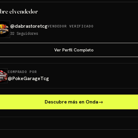
bre el vendedor
@
dabrastoretcg
VENDEDOR VERIFICADO
32
Seguidores
Ver Perfil Completo
COMPRADO POR
@
PokeGarageTcg
Descubre más en Onda
→