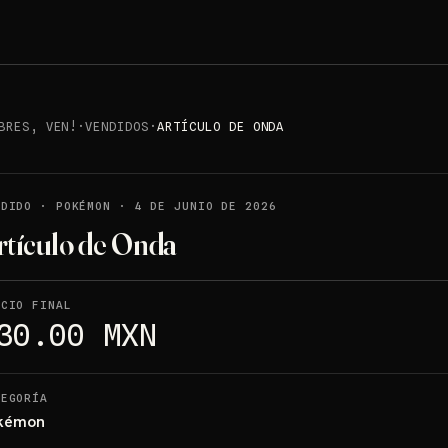
BRES, VEN!
·
VENDIDOS
·
ARTÍCULO DE ONDA
NDIDO
·
POKÉMON
·
4 DE JUNIO DE 2026
rtículo de Onda
ECIO FINAL
30.00 MXN
TEGORÍA
kémon