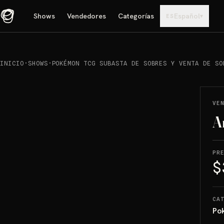
Shows
Vendedores
Categorías
Español
▾
ES
INICIO
·
SHOWS
·
POKÉMON TCG SUBASTA DE SOBRES Y VENTA DE SO
REPRODUCIR
→
VENDIDO
VE
A
PR
$
CA
Po