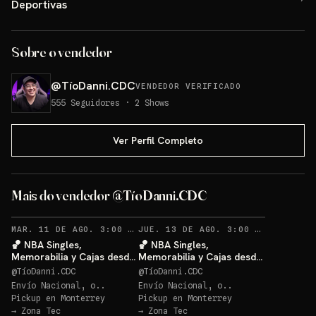
Deportivas
Sobre o vendedor
@
TíoDanni.CDC
VENDEDOR VERIFICADO
555
Seguidores
·
2
Shows
Ver Perfil Completo
Mais do vendedor @TíoDanni.CDC
RECORDATORIOS
RECO
MAR. 11 DE AGO. 3:00 AM
·
62
JUE. 13 DE AGO. 3:00 AM
·
27
🏀 NBA Singles,
🏀 NBA Singles,
Memorabilia y Cajas desde
Memorabilia y Cajas desde
$20 🔥
$20 🔥
@
TíoDanni.CDC
@
TíoDanni.CDC
Envío Nacional, o..
Envío Nacional, o..
Pickup en
Monterrey
Pickup en
Monterrey
→
Zona Tec
→
Zona Tec