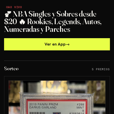
AO VIVO
AO VIVO
🏀 NBA Singles y Sobres desde
$20 🔥 Rookies, Legends, Autos,
Numeradas y Parches
Ver en App
→
Sorteo
5 PREMIOS