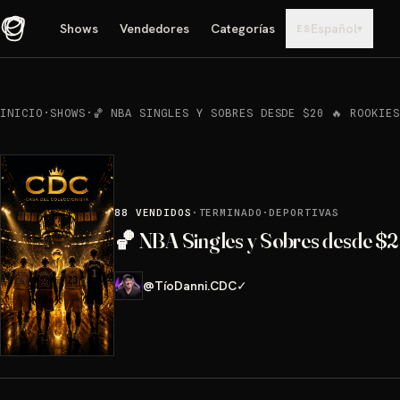
Shows
Vendedores
Categorías
Español
▾
ES
INICIO
·
SHOWS
·
🏀 NBA SINGLES Y SOBRES DESDE $20 🔥 ROOKIE
88
VENDIDOS
·
TERMINADO
·
DEPORTIVAS
🏀 NBA Singles y Sobres desde $2
@
TíoDanni.CDC
✓