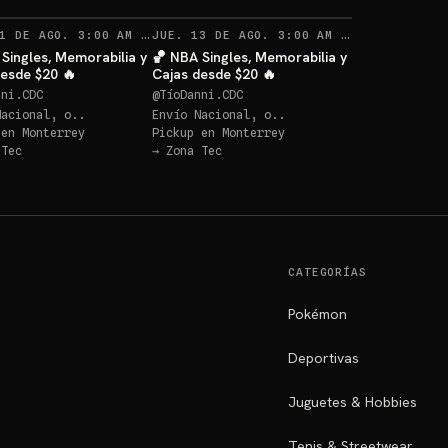
RECORDATORIOS
RECORDATO
1 DE AGO. 3:00 AM
·
JUE. 13 DE AGO. 3:00 AM
62
·
27
Singles, Memorabilia y
🏀 NBA Singles, Memorabilia y
desde $20 🔥
Cajas desde $20 🔥
nni.CDC
@
TíoDanni.CDC
Nacional, o..
Envío Nacional, o..
 en
Monterrey
Pickup en
Monterrey
 Tec
→
Zona Tec
CATEGORÍAS
Pokémon
Deportivas
Juguetes & Hobbies
Tenis & Streetwear