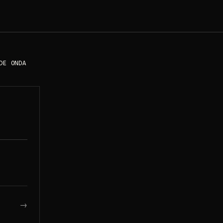
DE ONDA
→