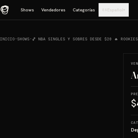
Shows
Vendedores
Categorías
Español
▾
ES
INICIO
·
SHOWS
·
🏀 NBA SINGLES Y SOBRES DESDE $20 🔥 ROOKIE
REPRODUCIR
→
VENDIDO
VE
A
PR
$
CA
De