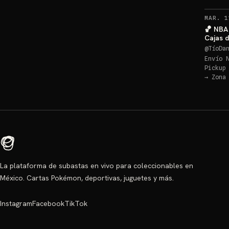
MAR. 1
🏀 NBA 
Cajas 
@
TíoDa
Envío 
Pickup
→
Zona
La plataforma de subastas en vivo para coleccionables en
México. Cartas Pokémon, deportivas, juguetes y más.
Instagram
Facebook
TikTok