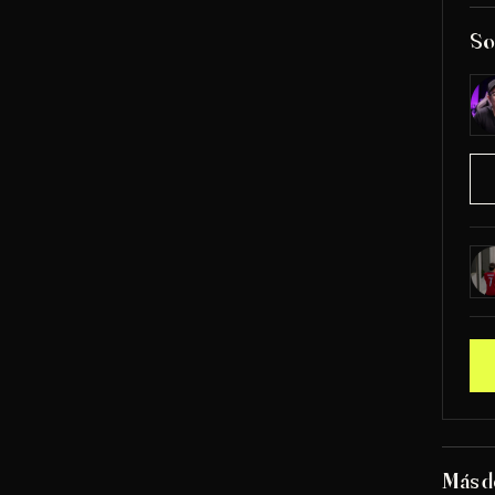
So
Más 