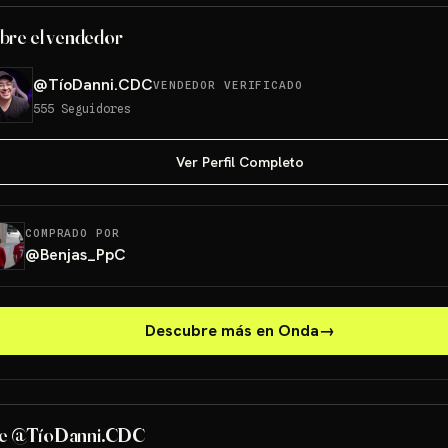
bre el vendedor
@
TíoDanni.CDC
VENDEDOR VERIFICADO
555
Seguidores
Ver Perfil Completo
COMPRADO POR
@
Benjas_PpC
Descubre más en Onda
→
de @TíoDanni.CDC