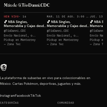
Más de @TíoDanni.CDC
RECO
EN VIVO
·
14
MAR. 11 DE AGO. 3:00 AM
·
54
🏀 NBA Singles,
🏀 NBA Singles,
🏀 NBA Sin
Memorabilia y Cajas desde
Memorabilia y Cajas desde
Memorabili
$20 🔥
$20 🔥
$20 🔥
@
TíoDanni.CDC
@
TíoDanni.CDC
@
TíoDanni.
Envío Nacional, o..
Envío Nacional, o..
Envío Naci
Pickup en
Monterrey
Pickup en
Monterrey
Pickup en
→
Zona Tec
→
Zona Tec
→
Zona Tec
La plataforma de subastas en vivo para coleccionables en
México. Cartas Pokémon, deportivas, juguetes y más.
Instagram
Facebook
TikTok
CATEGORÍAS
COMUNIDAD