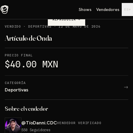
Shows
Vendedores
▾
ES
REPRODUCIR
→
VENDIDO
·
DEPORTIVAS
·
12 DE MAYO DE 2026
Artículo de Onda
PRECIO FINAL
$40.00 MXN
CATEGORÍA
→
Deportivas
Sobre el vendedor
@
TíoDanni.CDC
VENDEDOR VERIFICADO
550
Seguidores