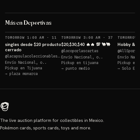
Logan 
blaster a elegir
memora
Más en Deportivas
Sorteo: blaster a elegir
→
Sorteos: Logan reliquia memorabilia 🔥🔥🔥 +1 más
→
RECORDATORIOS
RECORDATORI
TOMORROW 1:00 AM
·
11
TOMORROW 3:00 AM
·
37
TOMORROW 
singles desde $20 producto
$20,$30,$40 🔥🔥 💯 🐪🐫
Hobby & 10
cerrado
@
locoporlascartas
@
AllSportC
@
lacapsulacoleccionables25
Envío Nacional, o..
Envío Naci
Envío Nacional, o..
Pickup en
tijuana
Pickup en
Pickup en
Tijuana
→
punto medio
→
Solo Env
→
plaza monarca
The live auction platform for collectibles in Mexico.
Pokémon cards, sports cards, toys and more.