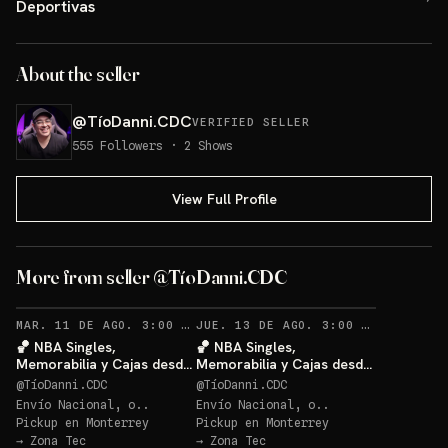
Deportivas
About the seller
@
TíoDanni.CDC
VERIFIED SELLER
555
Followers
·
2
Shows
View Full Profile
More from seller @TíoDanni.CDC
RECORDATORIOS
RECO
MAR. 11 DE AGO. 3:00 AM
·
62
JUE. 13 DE AGO. 3:00 AM
·
27
🏀 NBA Singles,
🏀 NBA Singles,
Memorabilia y Cajas desde
Memorabilia y Cajas desde
$20 🔥
$20 🔥
@
TíoDanni.CDC
@
TíoDanni.CDC
Envío Nacional, o..
Envío Nacional, o..
Pickup en
Monterrey
Pickup en
Monterrey
→
Zona Tec
→
Zona Tec