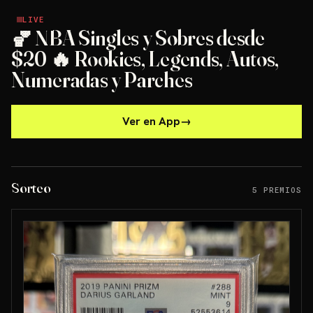
LIVE
LIVE
🏀 NBA Singles y Sobres desde
$20 🔥 Rookies, Legends, Autos,
Numeradas y Parches
Ver en App
→
Sorteo
5 PREMIOS