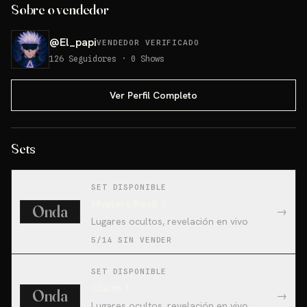
Sobre o vendedor
@
El_papi
VENDEDOR VERIFICADO
126
Seguidores
·
0
Shows
Ver Perfil Completo
Sets
SET DISPONIBLE
Mystery Pack 1
Onda
→
Lugares ocultos, revelación en vivo
5/14 SIN VENDER
SET DISPONIBLE
Claim 1
Onda
→
Lugares ocultos, revelación en vivo