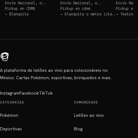
Envío Nacional, o..
Envío Nacional, o..
Envío Naci
Pickup en
CDMX
Pickup en
cdmx
Pickup en
→
Blanquita
→
blanquita o metro iztacalco
→
Teatro B
A plataforma de leilões ao vivo para colecionáveis no
México. Cartas Pokémon, esportivas, brinquedos e mais.
Instagram
Facebook
TikTok
CATEGORIAS
COMUNIDADE
Pokémon
Leilões ao vivo
Deportivas
Blog