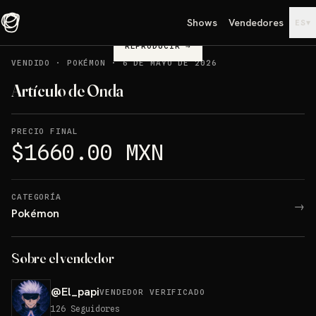
Shows
Vendedores
▾
ES
REPRODUCIR
→
VENDIDO
·
POKÉMON
·
6 DE MAYO DE 2026
Artículo de Onda
PRECIO FINAL
$1660.00 MXN
CATEGORÍA
→
Pokémon
Sobre el vendedor
@
El_papi
VENDEDOR VERIFICADO
126
Seguidores