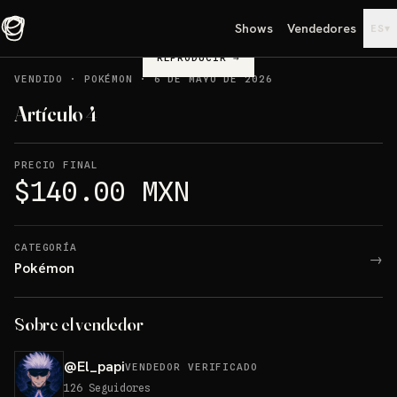
Shows
Vendedores
▾
ES
REPRODUCIR
→
VENDIDO
·
POKÉMON
·
6 DE MAYO DE 2026
Artículo 4
PRECIO FINAL
$140.00 MXN
CATEGORÍA
→
Pokémon
Sobre el vendedor
@
El_papi
VENDEDOR VERIFICADO
126
Seguidores