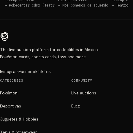
→
Pokecenter cdmx (Teatro Blanquita)
→
Nos ponemos de acuerdo
→
Teatro B
The live auction platform for collectibles in Mexico.
Pokémon cards, sports cards, toys and more.
Instagram
Facebook
TikTok
CATEGORIES
COMMUNITY
Pokémon
Live auctions
Deportivas
Blog
Juguetes & Hobbies
Tenis & Streetwear