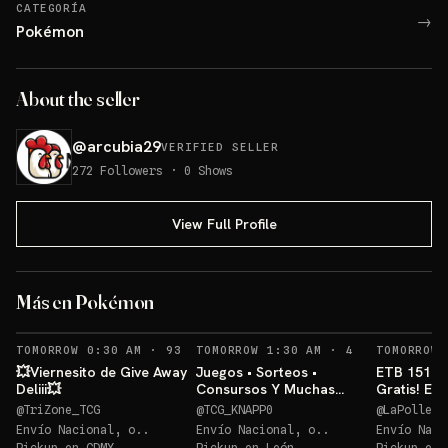
CATEGORÍA
→
Pokémon
About the seller
@
arcubia29
VERIFIED SELLER
272
Followers
·
0
Shows
View Full Profile
ETB Pitch (Inglés)💥
Más en Pokémon
Sorteo: ETB Pitch (Inglés)💥
→
RECORDATORIOS
RECORDATORIO
TOMORROW 0:30 AM
·
93
TOMORROW 1:30 AM
·
4
TOMORROW 
💥Viernesito de Give Away
Juegos • Sorteos •
ETB 151 + 
Deliii💥
Consursos Y Muchas
Gratis! EN
Cosas Mas POKEMON TCG
@
TriZone_TCG
@
TCG_KNAPP0
@
LaPolleri
Envío Nacional, o..
Envío Nacional, o..
Envío Naci
Pickup en
CDMX
Pickup en
León
Pickup en