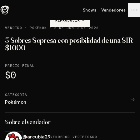
Shows
Vendedores
▾
ES
REPRODUCIR
→
VENDIDO
·
POKÉMON
·
5 DE JUNIO DE 2026
3 Sobres Sopresa con posibilidad de una SIR
$1000
PRECIO FINAL
$0
CATEGORÍA
→
Pokémon
Sobre el vendedor
@
arcubia29
VENDEDOR VERIFICADO