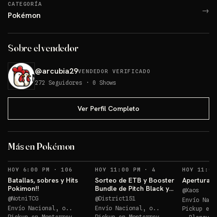
CATEGORÍA
→
Pokémon
Sobre el vendedor
@
arcubia29
VENDEDOR VERIFICADO
272
Seguidores
·
0
Shows
Ver Perfil Completo
Los 3 de Kanto 30
aniv!!!
ETB
Más en Pokémon
Sorteos: Los 3 de Kanto 30 aniv!!! +1 más
→
RECORDATORIOS
RECORDATORIOS
HOY 6:00 PM
·
106
HOY 11:00 PM
·
4
HOY 11:00
Batallas, sobres y Hits
Sorteo de ETB y Booster
Apertura P
Pokimon!!
Bundle de Pitch Black y
@
Xaos
Ascended Héroes!!
@
NotniTCG
@
District151
Envío Naci
Envío Nacional, o..
Envío Nacional, o..
Pickup en
Pickup en
Monterrey
Pickup en
Monterrey,