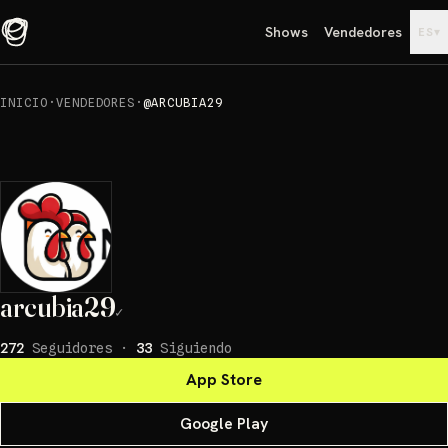
Shows
Vendedores
▾
ES
INICIO
·
VENDEDORES
·
@ARCUBIA29
arcubia29
✓
272
Seguidores
·
33
Siguiendo
App Store
Google Play