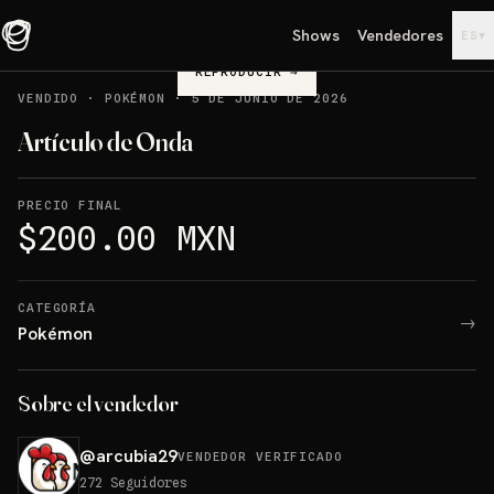
Shows
Vendedores
▾
ES
REPRODUCIR
→
VENDIDO
·
POKÉMON
·
5 DE JUNIO DE 2026
Artículo de Onda
PRECIO FINAL
$200.00 MXN
CATEGORÍA
→
Pokémon
Sobre el vendedor
@
arcubia29
VENDEDOR VERIFICADO
272
Seguidores