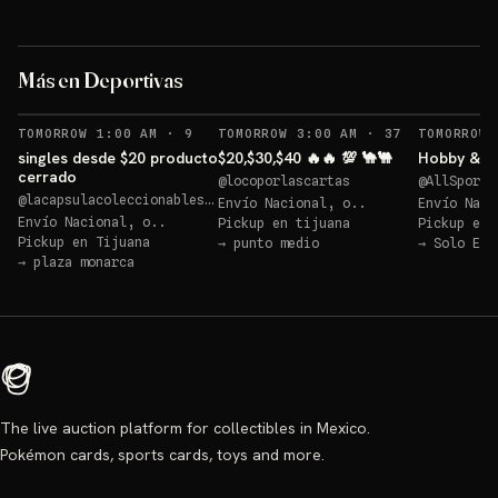
Logan 
blaster a elegir
memora
Más en Deportivas
Sorteo: blaster a elegir
→
Sorteos: Logan reliquia memorabilia 🔥🔥🔥 +1 más
→
RECORDATORIOS
RECORDATORI
TOMORROW 1:00 AM
·
9
TOMORROW 3:00 AM
·
37
TOMORROW 
singles desde $20 producto
$20,$30,$40 🔥🔥 💯 🐪🐫
Hobby & 10
cerrado
@
locoporlascartas
@
AllSportC
@
lacapsulacoleccionables25
Envío Nacional, o..
Envío Naci
Envío Nacional, o..
Pickup en
tijuana
Pickup en
Pickup en
Tijuana
→
punto medio
→
Solo Env
→
plaza monarca
The live auction platform for collectibles in Mexico.
Pokémon cards, sports cards, toys and more.