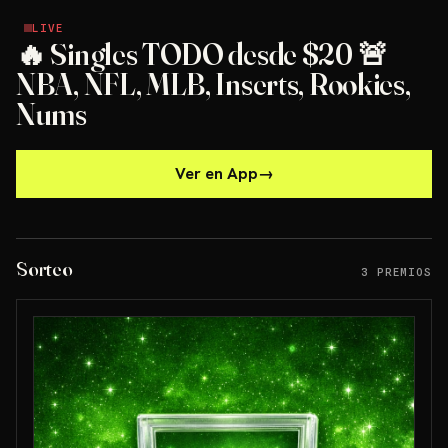
LIVE
LIVE
🔥 Singles TODO desde $20 🚨
NBA, NFL, MLB, Inserts, Rookies,
Nums
Ver en App
→
Sorteo
3 PREMIOS