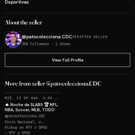
Deportivas
About the seller
@
patocolecciona.CDC
VERIFIED SELLER
358
Followers
·
1
Shows
View Full Profile
More from seller @patocolecciona.CDC
RECORDATORIOS
MIÉ. 12 DE AGO. 2:30 AM
·
48
🔥 Noche de SLABS 🏆 NFL,
NBA, Soccer, MLB, TODO
@
patocolecciona.CDC
Envío Nacional, o..
Pickup en
MTY o SPGG
→
MTY o SPGG