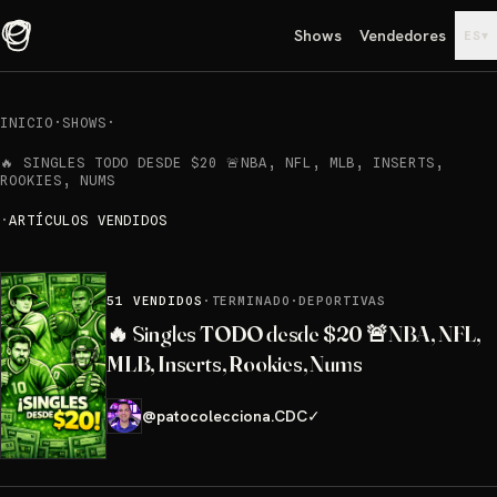
Shows
Vendedores
▾
ES
INICIO
·
SHOWS
·
🔥 SINGLES TODO DESDE $20 🚨NBA, NFL, MLB, INSERTS,
ROOKIES, NUMS
·
ARTÍCULOS VENDIDOS
51
VENDIDOS
·
TERMINADO
·
DEPORTIVAS
🔥 Singles TODO desde $20 🚨NBA, NFL,
MLB, Inserts, Rookies, Nums
@
patocolecciona.CDC
✓