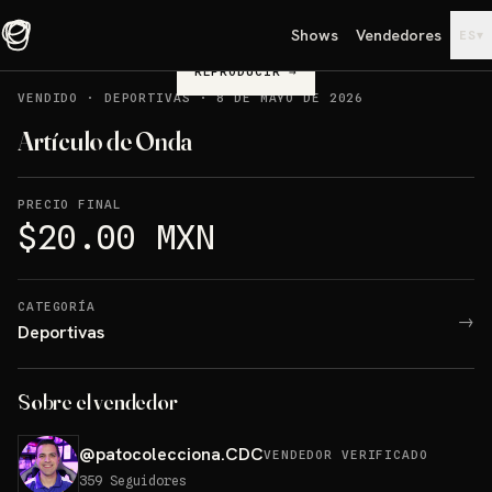
Shows
Vendedores
▾
ES
REPRODUCIR
→
VENDIDO
·
DEPORTIVAS
·
8 DE MAYO DE 2026
Artículo de Onda
PRECIO FINAL
$20.00 MXN
CATEGORÍA
→
Deportivas
Sobre el vendedor
@
patocolecciona.CDC
VENDEDOR VERIFICADO
359
Seguidores