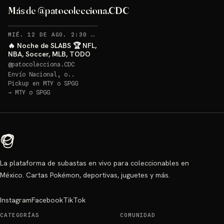
Más de @patocolecciona.CDC
RECORDATORIOS
MIÉ. 12 DE AGO. 2:30 AM
·
50
🔥 Noche de SLABS 🏆 NFL,
NBA, Soccer, MLB, TODO
@
patocolecciona.CDC
Envío Nacional, o..
Pickup en
MTY o SPGG
→
MTY o SPGG
La plataforma de subastas en vivo para coleccionables en
México. Cartas Pokémon, deportivas, juguetes y más.
Instagram
Facebook
TikTok
CATEGORÍAS
COMUNIDAD