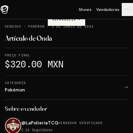
Shows
Vendedores
▾
PT
REPRODUCIR
→
VENDIDO
·
POKÉMON
·
3 DE JUNIO DE 2026
Artículo de Onda
PREÇO FINAL
$320.00 MXN
CATEGORÍA
→
Pokémon
Sobre o vendedor
@
LaPolleriaTCG
VENDEDOR VERIFICADO
2.1k
Seguidores