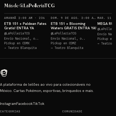
ETB Paldean GRATIS
Más de @LaPolleriaTCG
Sorteos: ETB Paldean GRATIS +10 más
→
Sorteo: ETB 151 GRATIS!
→
RECORDATORIOS
RECO
AMANHÃ 2:00 AM
·
236
DOM. 9 DE AGO. 2:00 AM
·
252
ETB 151 + Paldean Fates
ETB 151 + Blooming
MEGA RULE
Gratis! ENTRA YA
Waters GRATIS ENTRA YA!
@
LaPolleri
@
LaPolleriaTCG
@
LaPolleriaTCG
Envío Naci
Envío Nacional, o..
Envío Nacional, o..
Pickup en
Pickup en
CDMX
Pickup en
CDMZ
→
Teatro B
→
Teatro Blanquita
→
Teatro Blanquita
A plataforma de leilões ao vivo para colecionáveis no
México. Cartas Pokémon, esportivas, brinquedos e mais.
Instagram
Facebook
TikTok
CATEGORIAS
COMUNIDADE