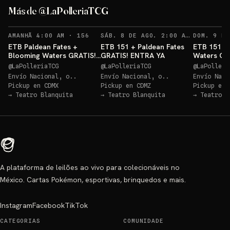
GRATIS!
GRATIS
Más de @LaPolleriaTCG
Sorteo: Blooming Waters GRATIS!
→
Sorteo: ETB Paldean Fates GRATIS
→
RECORDATORIOS
RECO
AMANHÃ 4:00 AM
·
156
SÁB. 8 DE AGO. 2:00 AM
·
149
ETB Paldean Fates +
ETB 151 + Paldean Fates
ETB 151 +
Blooming Waters GRATIS!
GRATIS! ENTRA YA
Waters GR
ENTRA YA
@
LaPolleriaTCG
@
LaPolleriaTCG
@
LaPolleri
Envío Nacional, o..
Envío Nacional, o..
Envío Naci
Pickup en
CDMX
Pickup en
CDMZ
Pickup en
→
Teatro Blanquita
→
Teatro Blanquita
→
Teatro B
A plataforma de leilões ao vivo para colecionáveis no
México. Cartas Pokémon, esportivas, brinquedos e mais.
Instagram
Facebook
TikTok
CATEGORIAS
COMUNIDADE