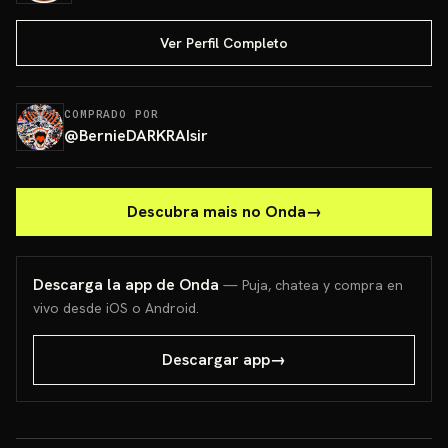
Ver Perfil Completo
COMPRADO POR
@
BernieDARKRAIsir
Descubra mais no Onda
→
Descarga la app de Onda
— Puja, chatea y compra en
vivo desde iOS o Android.
Descargar app
→
Blooming Waters
ETB Pa