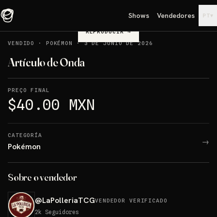
Shows
Vendedores
▾
PT
REPRODUCIR
→
VENDIDO
·
POKÉMON
·
3 DE JUNIO DE 2026
Artículo de Onda
PREÇO FINAL
$40.00 MXN
CATEGORÍA
→
Pokémon
Sobre o vendedor
@
LaPolleriaTCG
VENDEDOR VERIFICADO
2k
Seguidores