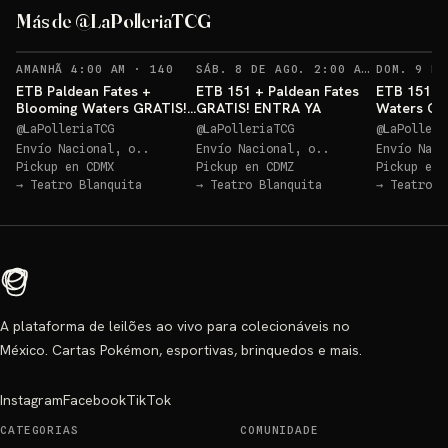
GRATIS!
GRATIS
Más de @LaPolleriaTCG
Sorteo: Blooming Waters GRATIS!
→
Sorteo: ETB Paldean Fates GRATIS
→
RECORDATORIOS
RECO
AMANHÃ 4:00 AM
·
140
SÁB. 8 DE AGO. 2:00 AM
·
141
ETB Paldean Fates +
ETB 151 + Paldean Fates
ETB 151 +
Blooming Waters GRATIS!
GRATIS! ENTRA YA
Waters GR
ENTRA YA
@
LaPolleriaTCG
@
LaPolleriaTCG
@
LaPolleri
Envío Nacional, o..
Envío Nacional, o..
Envío Naci
Pickup en
CDMX
Pickup en
CDMZ
Pickup en
→
Teatro Blanquita
→
Teatro Blanquita
→
Teatro B
A plataforma de leilões ao vivo para colecionáveis no
México. Cartas Pokémon, esportivas, brinquedos e mais.
Instagram
Facebook
TikTok
CATEGORIAS
COMUNIDADE