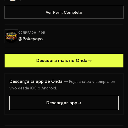
Ver Perfil Completo
COMPRADO POR
@
Pokeyayo
Descubra mais no Onda
→
Descarga la app de Onda
— Puja, chatea y compra en
vivo desde iOS o Android.
Descargar app
→
Blooming Waters
ETB Pa