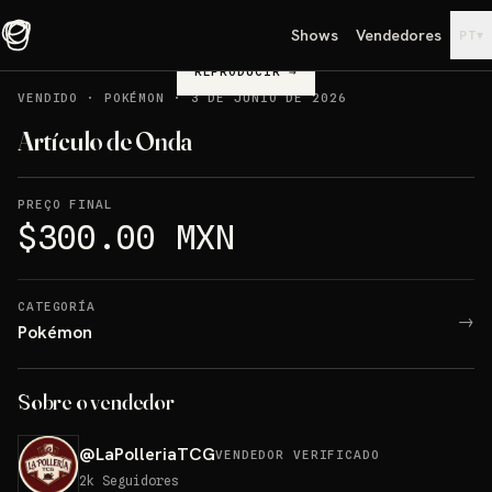
Shows
Vendedores
▾
PT
REPRODUCIR
→
VENDIDO
·
POKÉMON
·
3 DE JUNIO DE 2026
Artículo de Onda
PREÇO FINAL
$300.00 MXN
CATEGORÍA
→
Pokémon
Sobre o vendedor
@
LaPolleriaTCG
VENDEDOR VERIFICADO
2k
Seguidores