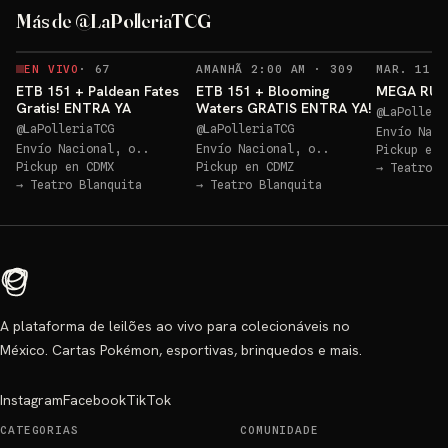
Más de @LaPolleriaTCG
Sorteo: ETB 151 GRATIS!
→
RECORDATORIO
EN VIVO
·
67
AMANHÃ 2:00 AM
·
309
ETB 151 + Paldean Fates
ETB 151 + Blooming
MEGA RULE
Gratis! ENTRA YA
Waters GRATIS ENTRA YA!
@
LaPolleri
@
LaPolleriaTCG
@
LaPolleriaTCG
Envío Naci
Envío Nacional, o..
Envío Nacional, o..
Pickup en
Pickup en
CDMX
Pickup en
CDMZ
→
Teatro B
→
Teatro Blanquita
→
Teatro Blanquita
A plataforma de leilões ao vivo para colecionáveis no
México. Cartas Pokémon, esportivas, brinquedos e mais.
Instagram
Facebook
TikTok
CATEGORIAS
COMUNIDADE