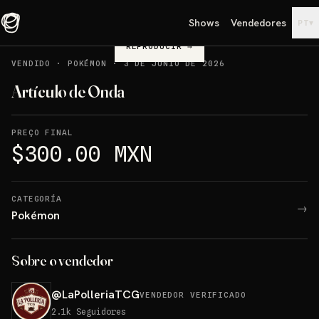
Shows
Vendedores
▾
PT
REPRODUCIR
→
VENDIDO
·
POKÉMON
·
3 DE JUNIO DE 2026
Artículo de Onda
PREÇO FINAL
$300.00 MXN
CATEGORÍA
→
Pokémon
Sobre o vendedor
@
LaPolleriaTCG
VENDEDOR VERIFICADO
2.1k
Seguidores