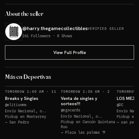
About the seller
@
harry.thegamecollectibles
VERIFIED SELLER
261
Followers
·
0
Shows
View Full Profile
Firma Autografiada de
Jorge Campos Numerada
Más en Deportivas
Sorteo: Firma Autografiada de Jorge Campos Numerada
→
Sorteos: SORTEO Slab +1 más
→
RECORDATORIOS
RECORDATORIO
TOMORROW 1:00 AM
·
11
TOMORROW 1:30 AM
·
2
TOMORROW 
Breaks y Singles
Venta de singles y
LOS MEJO
sorteos!!!
@
elitiummx
@
DC
@
egocards
Envío Nacional, o..
Envío Naci
Envío Nacional, o..
Pickup en
Monterrey
Pickup en
Pickup en
Cancún Quintana
→
San Pedro
→
san pedr
Roo
→
Plaza las palmas 🌴