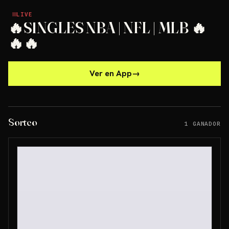
LIVE
LIVE
🔥SINGLES NBA | NFL | MLB 🔥
🔥🔥
Ver en App
→
Sorteo
1 GANADOR