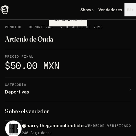
Shows
Vendedores
▾
ES
REPRODUCIR
→
VENDIDO
·
DEPORTIVAS
·
5 DE JUNIO DE 2026
Artículo de Onda
PRECIO FINAL
$50.00 MXN
CATEGORÍA
→
Deportivas
Sobre el vendedor
@
harry.thegamecollectibles
VENDEDOR VERIFICADO
246
Seguidores