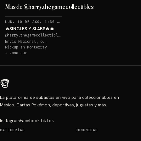
Más de @harry.thegamecollectibles
RECORDATORIOS
LUN. 10 DE AGO. 1:30 AM
·
6
🔥SINGLES Y SLABS🔥🔥
@
harry.thegamecollectibles
Envío Nacional, o..
Pickup en
Monterrey
→
zona sur
La plataforma de subastas en vivo para coleccionables en
México. Cartas Pokémon, deportivas, juguetes y más.
Instagram
Facebook
TikTok
CATEGORÍAS
COMUNIDAD