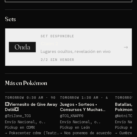
Sets
SET DISPONIBLE
Claim 2
Onda
→
Lugares ocultos, revelación en vivo
2/2 SIN VENDER
ETB Pitch (Inglés)💥
Más en Pokémon
Sorteo: ETB Pitch (Inglés)💥
→
RECORDATORIOS
RECORDATORIO
TOMORROW 0:30 AM
·
90
TOMORROW 1:30 AM
·
4
TOMORROW 
💥Viernesito de Give Away
Juegos • Sorteos •
Batallas, s
Deliii💥
Consursos Y Muchas
Pokimon!!
Cosas Mas POKEMON TCG
@
TriZone_TCG
@
TCG_KNAPP0
@
NotniTCG
Envío Nacional, o..
Envío Nacional, o..
Envío Naci
Pickup en
CDMX
Pickup en
León
Pickup en
→
Pokecenter cdmx (Teatro Blanquita)
→
Nos ponemos de acuerdo
→
Cumbred