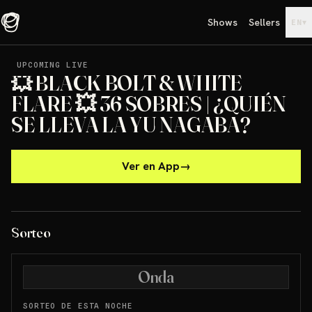
Shows
Sellers
▾
EN
UPCOMING LIVE
UPCOMING LIVE
💥 BLACK BOLT & WHITE
FLARE 💥 36 SOBRES | ¿QUIÉN
SE LLEVA LA YU NAGABA?
Ver en App
→
Sorteo
Onda
SORTEO DE ESTA NOCHE