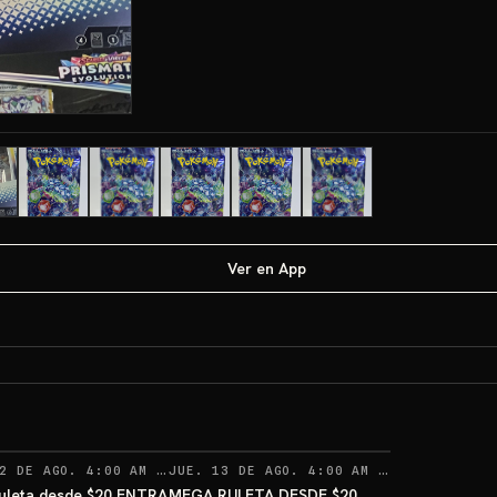
Ver en App
CORDATORIOS
RECORDATORIOS
RECORDAT
2 DE AGO. 4:00 AM
·
JUE. 13 DE AGO. 4:00 AM
113
·
109
uleta desde $20 ENTRA
MEGA RULETA DESDE $20