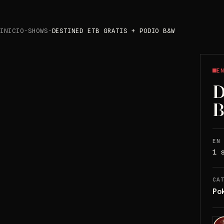
INICIO
·
SHOWS
·
DESTINED ETB GRATIS + PODIO B&W
E
D
EN
1 
CA
Po