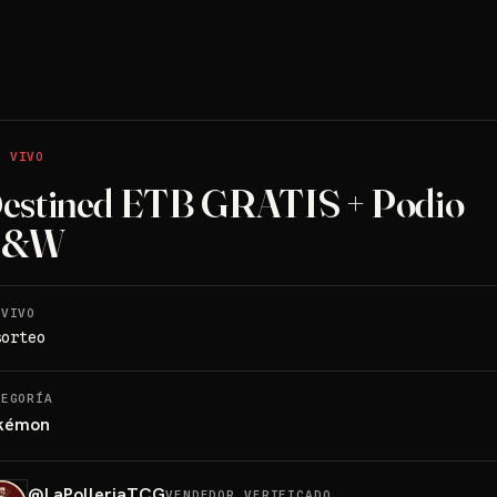
N VIVO
estined ETB GRATIS + Podio
B&W
 VIVO
sorteo
TEGORÍA
kémon
@
LaPolleriaTCG
VENDEDOR VERIFICADO