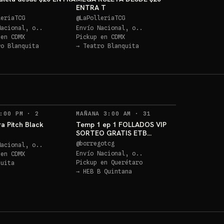
ENTRA T
leriaTCG
@
LaPolleriaTCG
Nacional, o..
Envío Nacional, o..
 en
CDMX
Pickup en
CDMX
ro Blanquita
→
Teatro Blanquita
ETB POKEM
ETB PITCH BLACK!!!
DESTINED 
APROX 9,0
Sorteo: ETB POKEMON CENTER DESTINED RIVALS VALOR APROX 9,000
→
RECORDATORIOS
RECORDATORIOS
:00 PM
·
2
MAÑANA 3:00 AM
·
31
a Pitch Black
Temp 1 ep 1 FOLLADOS VIP
SORTEO GRATIS ETB
POKEMON CENTER DESTINED
@
borregotcg
Nacional, o..
RIVALS
Envío Nacional, o..
 en
CDMX
Pickup en
Querétaro
quita
→
HEB B Quintana