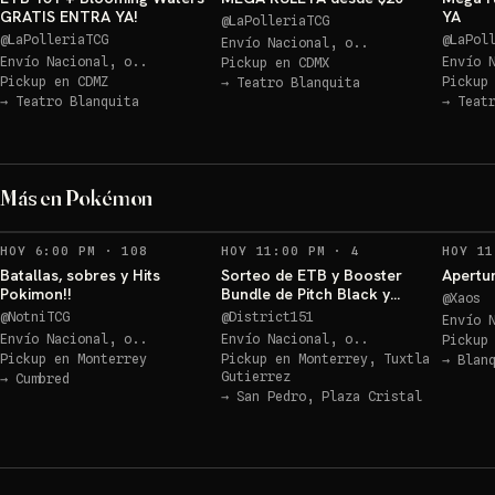
GRATIS ENTRA YA!
YA
@
LaPolleriaTCG
@
LaPolleriaTCG
@
LaPol
Envío Nacional, o..
Envío Nacional, o..
Envío 
Pickup en
CDMX
Pickup en
CDMZ
Pickup
→
Teatro Blanquita
→
Teatro Blanquita
→
Teat
Los 3 de Kanto 30
aniv!!!
Más en Pokémon
Sorteos: Los 3 de Kanto 30 aniv!!! +1 más
→
RECORDATORIOS
RECORDATORIOS
HOY 6:00 PM
·
108
HOY 11:00 PM
·
4
HOY 11
Batallas, sobres y Hits
Sorteo de ETB y Booster
Apertur
Pokimon!!
Bundle de Pitch Black y
@
Xaos
Ascended Héroes!!
@
NotniTCG
@
District151
Envío 
Envío Nacional, o..
Envío Nacional, o..
Pickup
Pickup en
Monterrey
Pickup en
Monterrey, Tuxtla
→
Blan
Gutierrez
→
Cumbred
→
San Pedro, Plaza Cristal