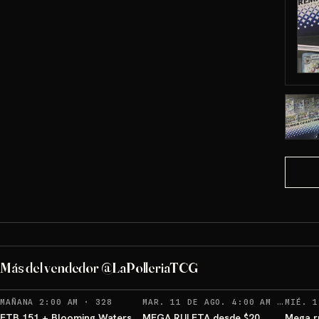
ETB 151 GRATIS!
Más del vendedor @LaPolleriaTCG
Sorteo: ETB 151 GRATIS!
→
RECORDATORIOS
RE
MAÑANA 2:00 AM
·
328
MAR. 11 DE AGO. 4:00 AM
·
MIÉ. 1
127
ETB 151 + Blooming Waters
MEGA RULETA desde $20
Mega r