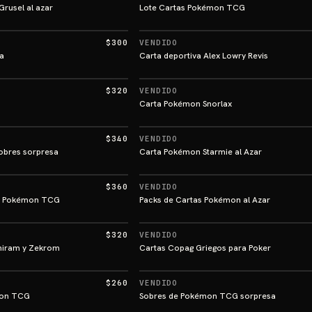
rusel al azar
Lote Cartas Pokémon TCG
$300
VENDIDO
a
Carta deportiva Alex Lowry Revis
$320
VENDIDO
Carta Pokémon Snorlax
$340
VENDIDO
obres sorpresa
Carta Pokémon Starmie al Azar
$360
VENDIDO
po Pokémon TCG
Packs de Cartas Pokémon al Azar
$320
VENDIDO
shiram y Zekrom
Cartas Copag Griegos para Poker
$260
VENDIDO
mon TCG
Sobres de Pokémon TCG sorpresa