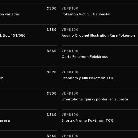
$300
VENDIDO
on variadas
Pokémon Victini: ¡A subasta!
$380
VENDIDO
k Bolt 151/086
Audino Crochet Illustration Rare Pokémon
$360
VENDIDO
Carta Pokémon Eelektross
$320
VENDIDO
in
Reshiram y Xfin Pokémon TCG
$300
VENDIDO
Smartphone 'quirky popler' en subasta
$340
VENDIDO
rpresa
Snorlax Promo Pokémon TCG
$340
VENDIDO