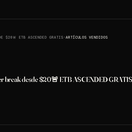
DE $20🚨 ETB ASCENDED GRATIS
·
ARTÍCULOS VENDIDOS
acter break desde $20🚨 ETB ASCENDED GRATI