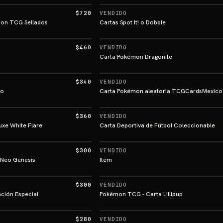
$720
VENDIDO
mon TCG Sellados
Cartas Spot It! o Dobble
$460
VENDIDO
Carta Pokémon Dragonite
$340
VENDIDO
vo
Carta Pokémon aleatoria TCGCardsMexico
$360
VENDIDO
uxe White Flare
Carta Deportiva de Fútbol Coleccionable
$300
VENDIDO
 Neo Genesis
Item
$300
VENDIDO
ación Especial
Pokémon TCG - Carta Lillipup
$280
VENDIDO