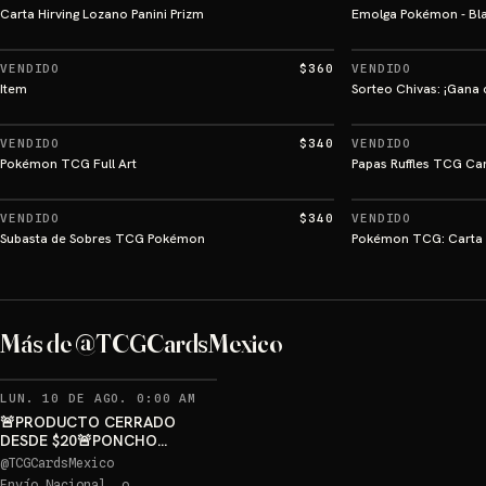
Carta Hirving Lozano Panini Prizm
Emolga Pokémon - Bla
VENDIDO
$360
VENDIDO
Item
Sorteo Chivas: ¡Gana 
VENDIDO
$340
VENDIDO
Pokémon TCG Full Art
Papas Ruffles TCG Ca
VENDIDO
$340
VENDIDO
Subasta de Sobres TCG Pokémon
Pokémon TCG: Carta 
Más de @TCGCardsMexico
LUN. 10 DE AGO. 0:00 AM
🚨PRODUCTO CERRADO
DESDE $20🚨PONCHO
PIKACHU PSA 10 GRATIS
@
TCGCardsMexico
Envío Nacional, o..