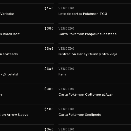
$440
VENDIDO
 Variadas
Lote de cartas Pokémon TCG
$380
VENDIDO
s Black Bolt
Carta Pokémon Panpour subastada
$340
VENDIDO
n sorteado
Ilustración Harley Quinn y otra vieja
$340
VENDIDO
 ¡Snorlats!
Item
$380
VENDIDO
rr
Carta Pokémon Cottonee al Azar
$400
VENDIDO
tion Arrow Sleeve
Carta Pokémon Scolipede
$360
VENDIDO