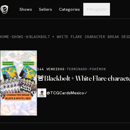
Shows
Sellers
Categories
English
▾
EN
HOME
·
SHOWS
·
🚨BLACKBOLT + WHITE FLARE CHARACTER BREAK DES
144
VENDIDOS
·
TERMINADO
·
POKÉMON
🚨Blackbolt + White Flare char
@
TCGCardsMexico
✓