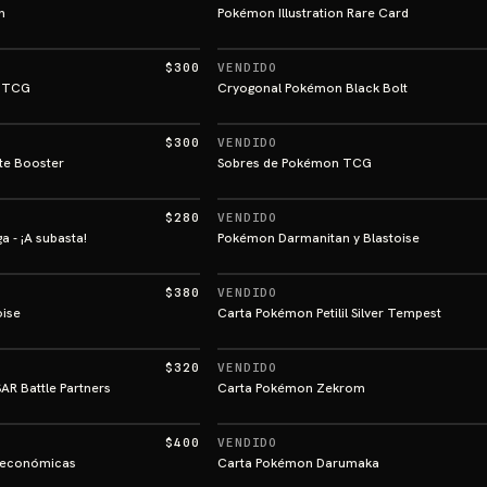
n
Pokémon Illustration Rare Card
$300
VENDIDO
n TCG
Cryogonal Pokémon Black Bolt
$300
VENDIDO
te Booster
Sobres de Pokémon TCG
$280
VENDIDO
 - ¡A subasta!
Pokémon Darmanitan y Blastoise
$380
VENDIDO
oise
Carta Pokémon Petilil Silver Tempest
$320
VENDIDO
AR Battle Partners
Carta Pokémon Zekrom
$400
VENDIDO
 económicas
Carta Pokémon Darumaka