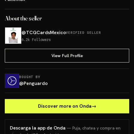
About the seller
@
TCGCardsMexico
VERIFIED SELLER
6.2k
Followers
View Full Profile
BOUGHT BY
@
Penguardo
Discover more on Onda
→
Descarga la app de Onda
— Puja, chatea y compra en