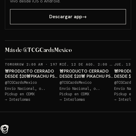
vivo desde iOS o Android.
Descargar app
→
Más de @TCGCardsMexico
RECORDATORIOS
REC
TOMORROW 2:00 AM
·
197
MIÉ. 12 DE AGO. 2:00 AM
·
188
🚨PRODUCTO CERRADO
🚨PRODUCTO CERRADO
🚨PRODUC
DESDE $20🚨PIKACHU PSA
DESDE $20🚨 PIKACHU PSA
DESDE $20
10 GRATIS
10 GRATIS
10 GRATIS
@
TCGCardsMexico
@
TCGCardsMexico
@
TCGCardsM
Envío Nacional, o..
Envío Nacional, o..
Envío Naci
Pickup en
CDMX
Pickup en
CDMX
Pickup en
→
Interlomas
→
Interlomas
→
Interlom