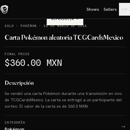
Shows
Sellers
▾
EN
REPRODUCIR
→
SOLD
·
POKÉMON
·
15 DE MARZO DE 2026
Carta Pokémon aleatoria TCGCardsMexico
FINAL PRICE
$360.00 MXN
Descripción
Se vendió una carta Pokémon durante una transmisión en vivo
de TCGCardsMexico. La carta se entregó a un participante del
sorteo. El valor de la carta es de 360.0 MXN.
CATEGORÍA
→
Pokémon