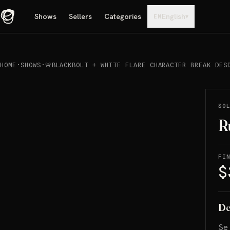
Shows
Sellers
Categories
English
▾
EN
HOME
·
SHOWS
·
🚨BLACKBOLT + WHITE FLARE CHARACTER BREAK DES
REPRODUCIR
→
SOLD
SO
R
FI
$
De
Se 