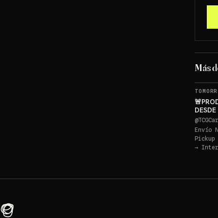
Más 
TOMORR
🚨PRO
DESDE 
GRATI
@
TCGCa
Envío 
Pickup
→
Inte