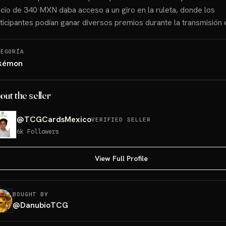
cio de 340 MXN daba acceso a un giro en la ruleta, donde los
ticipantes podían ganar diversos premios durante la transmisión e
TEGORÍA
kémon
out the seller
@
TCGCardsMexico
VERIFIED SELLER
6k
Followers
View Full Profile
BOUGHT BY
@
DanubioTCG