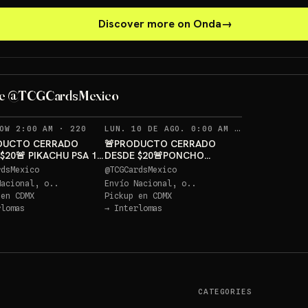
Discover more on Onda
→
PONCHO PI
PIKACHU PSA 10 GRATIS
GRATIS
de @TCGCardsMexico
Sorteo: PIKACHU PSA 10 GRATIS
→
Sorteo: PONCHO PIKACHU PSA 10 GRATIS
→
RECORDATORIOS
RECORDAT
OW 2:00 AM
·
220
LUN. 10 DE AGO. 0:00 AM
·
236
DUCTO CERRADO
🚨PRODUCTO CERRADO
$20🚨 PIKACHU PSA 10
DESDE $20🚨PONCHO
S
PIKACHU PSA 10 GRATIS
rdsMexico
@
TCGCardsMexico
Nacional, o..
Envío Nacional, o..
 en
CDMX
Pickup en
CDMX
rlomas
→
Interlomas
CATEGORIES