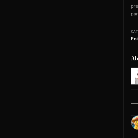
pre
par
CA
Po
Ab