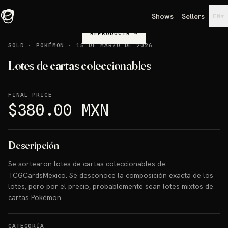
Shows
Sellers
▾
EN
REPRODUCIR
→
SOLD
·
POKÉMON
·
15 DE MARZO DE 2026
Lotes de cartas coleccionables
FINAL PRICE
$380.00 MXN
Descripción
Se sortearon lotes de cartas coleccionables de
TCGCardsMexico. Se desconoce la composición exacta de los
lotes, pero por el precio, probablemente sean lotes mixtos de
cartas Pokémon.
CATEGORÍA