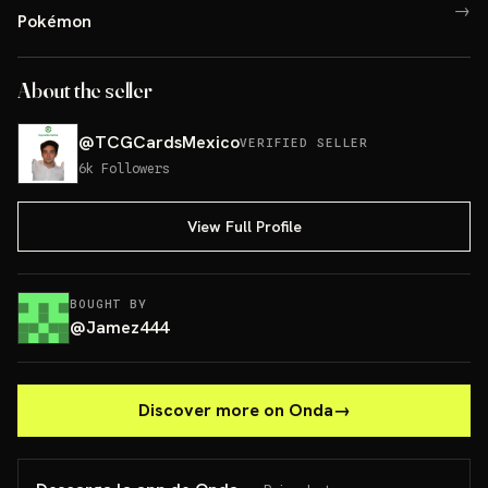
→
Pokémon
About the seller
@
TCGCardsMexico
VERIFIED SELLER
6k
Followers
View Full Profile
BOUGHT BY
@
Jamez444
Discover more on Onda
→