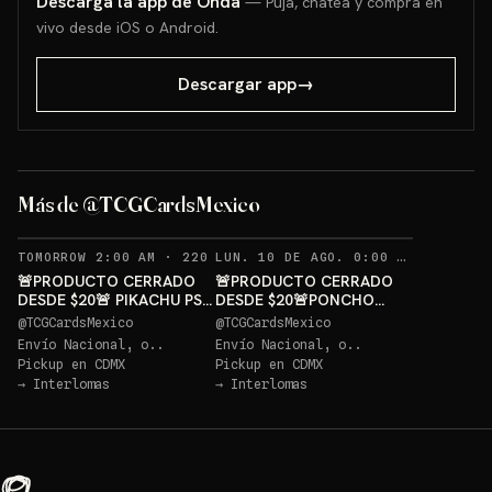
Descarga la app de Onda
— Puja, chatea y compra en
vivo desde iOS o Android.
Descargar app
→
PONCHO
PIKACHU PSA 10 GRATIS
GRATIS
Más de @TCGCardsMexico
Sorteo: PIKACHU PSA 10 GRATIS
→
Sorteo: PONCHO PIKACHU PSA 10 GRATIS
→
RECORDATORIOS
REC
TOMORROW 2:00 AM
·
220
LUN. 10 DE AGO. 0:00 AM
·
236
🚨PRODUCTO CERRADO
🚨PRODUCTO CERRADO
DESDE $20🚨 PIKACHU PSA
DESDE $20🚨PONCHO
10 GRATIS
PIKACHU PSA 10 GRATIS
@
TCGCardsMexico
@
TCGCardsMexico
Envío Nacional, o..
Envío Nacional, o..
Pickup en
CDMX
Pickup en
CDMX
→
Interlomas
→
Interlomas