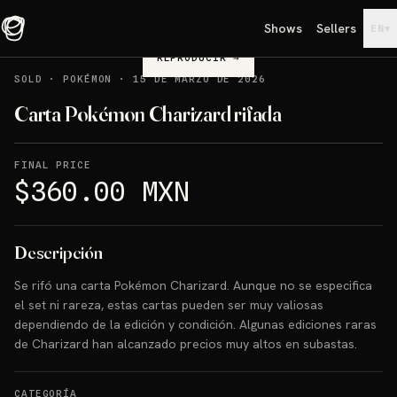
Shows
Sellers
▾
EN
REPRODUCIR
→
SOLD
·
POKÉMON
·
15 DE MARZO DE 2026
Carta Pokémon Charizard rifada
FINAL PRICE
$360.00 MXN
Descripción
Se rifó una carta Pokémon Charizard. Aunque no se especifica
el set ni rareza, estas cartas pueden ser muy valiosas
dependiendo de la edición y condición. Algunas ediciones raras
de Charizard han alcanzado precios muy altos en subastas.
CATEGORÍA