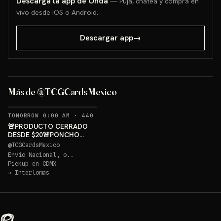
Descarga la app de Onda
— Puja, chatea y compra en
vivo desde iOS o Android.
Descargar app
→
PONCHO PIKACHU PSA 10
GRATIS
Más de @TCGCardsMexico
Sorteo: PONCHO PIKACHU PSA 10 GRATIS
→
RECORDATORIOS
TOMORROW 0:00 AM
·
440
🚨PRODUCTO CERRADO
DESDE $20🚨PONCHO
PIKACHU PSA 10 GRATIS
@
TCGCardsMexico
Envío Nacional, o..
Pickup en
CDMX
→
Interlomas