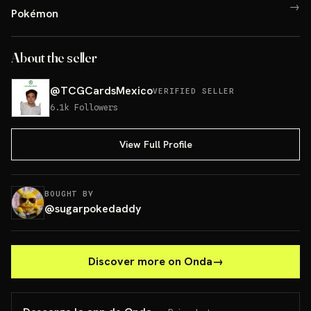
→
Pokémon
About the seller
@
TCGCardsMexico
VERIFIED SELLER
6.1k
Followers
View Full Profile
BOUGHT BY
@
sugarpokedaddy
Discover more on Onda
→