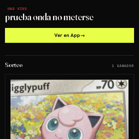
AO VIVO
AO VIVO
prueba onda no meterse
Ver en App
→
Sorteo
1 GANADOR