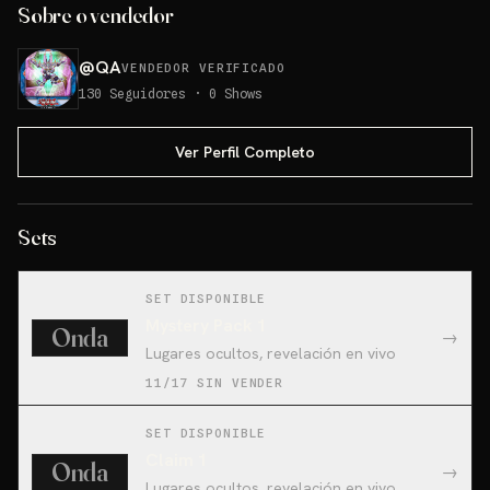
Sobre o vendedor
@
QA
VENDEDOR VERIFICADO
130
Seguidores
·
0
Shows
Ver Perfil Completo
Sets
SET DISPONIBLE
Mystery Pack 1
Onda
→
Lugares ocultos, revelación en vivo
11/17 SIN VENDER
SET DISPONIBLE
Claim 1
Onda
→
Lugares ocultos, revelación en vivo