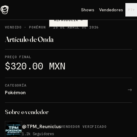
Shows
Vendedores
▾
PT
REPRODUCIR
→
VENDIDO
·
POKÉMON
·
15 DE ABRIL DE 2026
Artículo de Onda
PREÇO FINAL
$320.00 MXN
CATEGORÍA
→
Pokémon
Sobre o vendedor
@
TPM_Reuniclus
VENDEDOR VERIFICADO
1.2k
Seguidores