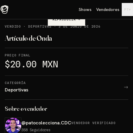
Shows
Vendedores
▾
PT
REPRODUCIR
→
VENDIDO
·
DEPORTIVAS
·
3 DE JUNIO DE 2026
Artículo de Onda
PREÇO FINAL
$20.00 MXN
CATEGORÍA
→
Deportivas
Sobre o vendedor
@
patocolecciona.CDC
VENDEDOR VERIFICADO
358
Seguidores