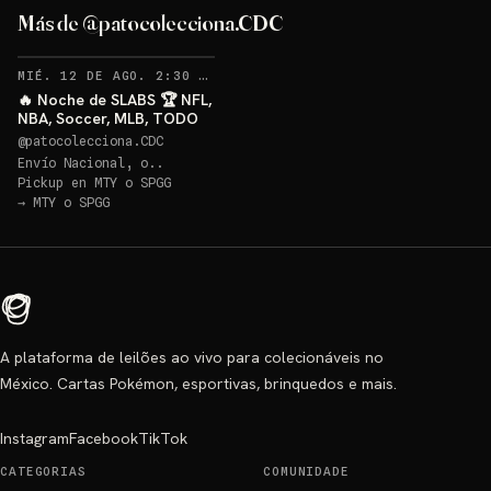
Más de @patocolecciona.CDC
RECORDATORIOS
MIÉ. 12 DE AGO. 2:30 AM
·
48
🔥 Noche de SLABS 🏆 NFL,
NBA, Soccer, MLB, TODO
@
patocolecciona.CDC
Envío Nacional, o..
Pickup en
MTY o SPGG
→
MTY o SPGG
A plataforma de leilões ao vivo para colecionáveis no
México. Cartas Pokémon, esportivas, brinquedos e mais.
Instagram
Facebook
TikTok
CATEGORIAS
COMUNIDADE