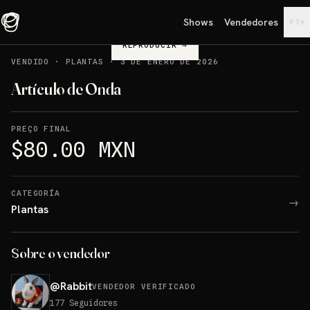
Shows
Vendedores
▾
PT
REPRODUCIR
→
VENDIDO
·
PLANTAS
·
3 DE ENERO DE 2026
Artículo de Onda
PREÇO FINAL
$80.00 MXN
CATEGORÍA
→
Plantas
Sobre o vendedor
@
Rabbit
VENDEDOR VERIFICADO
177
Seguidores