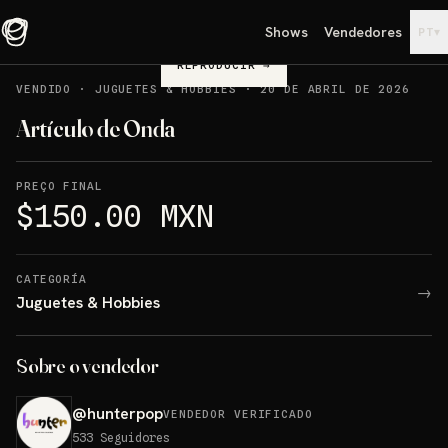
Shows
Vendedores
▾
PT
REPRODUCIR
→
VENDIDO
·
JUGUETES & HOBBIES
·
20 DE ABRIL DE 2026
Artículo de Onda
PREÇO FINAL
$150.00 MXN
CATEGORÍA
→
Juguetes & Hobbies
Sobre o vendedor
@
hunterpop
VENDEDOR VERIFICADO
533
Seguidores