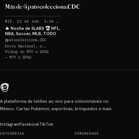
Más de @patocolecciona.CDC
RECORDATORIOS
MIÉ. 12 DE AGO. 2:30 AM
·
48
🔥 Noche de SLABS 🏆 NFL,
NBA, Soccer, MLB, TODO
@
patocolecciona.CDC
Envío Nacional, o..
Pickup en
MTY o SPGG
→
MTY o SPGG
A plataforma de leilões ao vivo para colecionáveis no
México. Cartas Pokémon, esportivas, brinquedos e mais.
Instagram
Facebook
TikTok
CATEGORIAS
COMUNIDADE