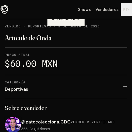
Shows
Vendedores
▾
PT
REPRODUCIR
→
VENDIDO
·
DEPORTIVAS
·
3 DE JUNIO DE 2026
Artículo de Onda
PREÇO FINAL
$60.00 MXN
CATEGORÍA
→
Deportivas
Sobre o vendedor
@
patocolecciona.CDC
VENDEDOR VERIFICADO
358
Seguidores