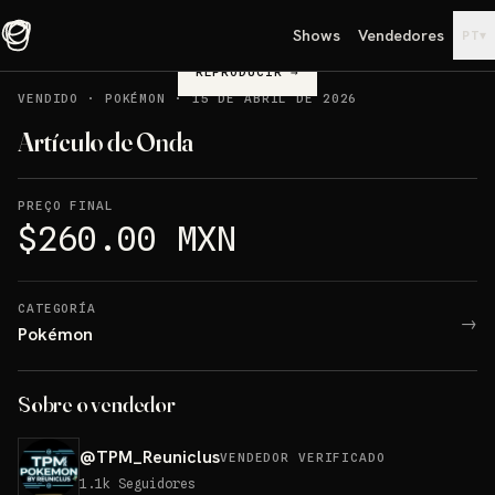
Shows
Vendedores
▾
PT
REPRODUCIR
→
VENDIDO
·
POKÉMON
·
15 DE ABRIL DE 2026
Artículo de Onda
PREÇO FINAL
$260.00 MXN
CATEGORÍA
→
Pokémon
Sobre o vendedor
@
TPM_Reuniclus
VENDEDOR VERIFICADO
1.1k
Seguidores