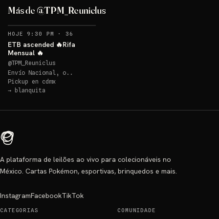
Más de @TPM_Reuniclus
RECORDATORIOS
HOJE 9:30 PM
·
36
ETB ascended 🔥Rifa
Mensual 🔥
@
TPM_Reuniclus
Envío Nacional, o..
Pickup en
cdmx
→
blanquita
A plataforma de leilões ao vivo para colecionáveis no
México. Cartas Pokémon, esportivas, brinquedos e mais.
Instagram
Facebook
TikTok
CATEGORIAS
COMUNIDADE