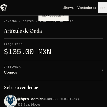
Shows
Vendedores
▾
PT
REPRODUCIR
→
VENDIDO
·
CÓMICS
·
1 DE JUNIO DE 2026
Artículo de Onda
PREÇO FINAL
$135.00 MXN
CATEGORÍA
→
Cómics
Sobre o vendedor
@
hprn_comics
VENDEDOR VERIFICADO
302
Seguidores