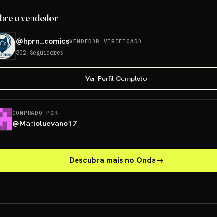
bre o vendedor
@
hprn_comics
VENDEDOR VERIFICADO
302
Seguidores
Ver Perfil Completo
COMPRADO POR
@
Marioluevano17
Descubra mais no Onda
→