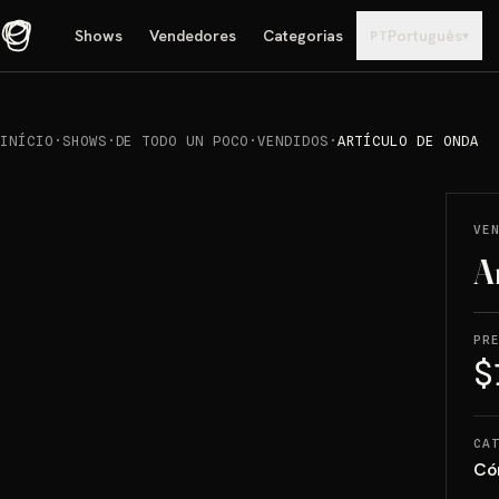
Shows
Vendedores
Categorias
Português
▾
PT
INÍCIO
·
SHOWS
·
DE TODO UN POCO
·
VENDIDOS
·
ARTÍCULO DE ONDA
REPRODUCIR
→
VENDIDO
VE
A
PR
$
CA
Có