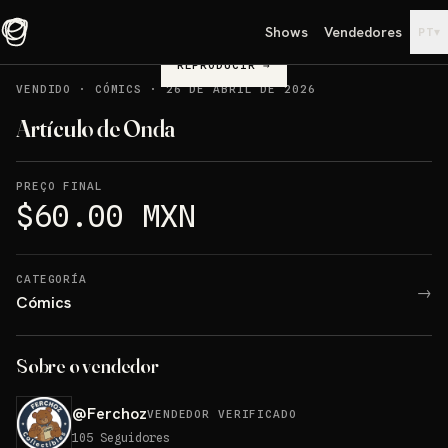
Shows
Vendedores
▾
PT
REPRODUCIR
→
VENDIDO
·
CÓMICS
·
26 DE ABRIL DE 2026
Artículo de Onda
PREÇO FINAL
$60.00 MXN
CATEGORÍA
→
Cómics
Sobre o vendedor
@
Ferchoz
VENDEDOR VERIFICADO
105
Seguidores