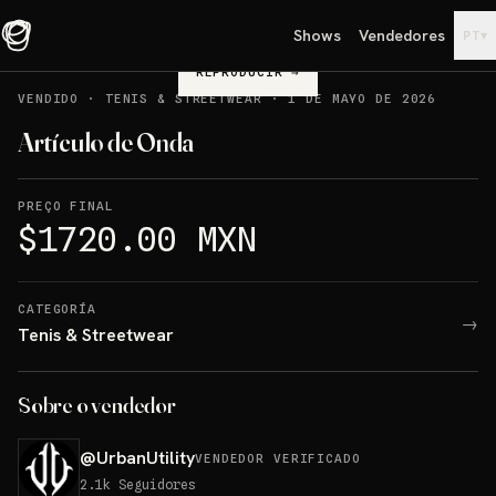
Shows
Vendedores
▾
PT
REPRODUCIR
→
VENDIDO
·
TENIS & STREETWEAR
·
1 DE MAYO DE 2026
Artículo de Onda
PREÇO FINAL
$1720.00 MXN
CATEGORÍA
→
Tenis & Streetwear
Sobre o vendedor
@
UrbanUtility
VENDEDOR VERIFICADO
2.1k
Seguidores