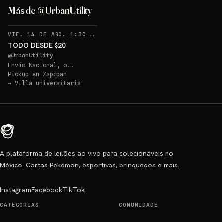
Más de @UrbanUtility
RECORDATORIOS
VIE. 14 DE AGO. 1:30 AM
·
3
TODO DESDE $20
@
UrbanUtility
Envío Nacional, o..
Pickup en
Zapopan
→
Villa universitaria
A plataforma de leilões ao vivo para colecionáveis no
México. Cartas Pokémon, esportivas, brinquedos e mais.
Instagram
Facebook
TikTok
CATEGORIAS
COMUNIDADE