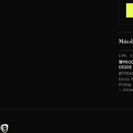
Más 
LUN. 1
🚨PRO
DESDE
PIKACH
@
TCGCa
Envío 
Pickup
→
Inte