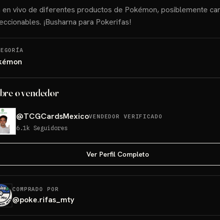
a en vivo de diferentes productos de Pokémon, posiblemente ca
eccionables. ¡Busharna para Pokerifas!
TEGORÍA
kémon
bre o vendedor
@
TCGCardsMexico
VENDEDOR VERIFICADO
6.1k
Seguidores
Ver Perfil Completo
COMPRADO POR
@
poke.rifas_mty