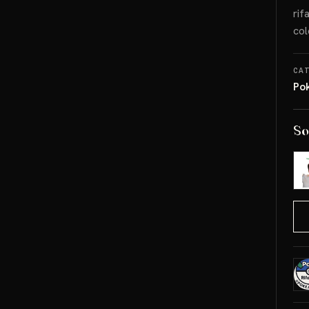
rif
col
CA
Po
So