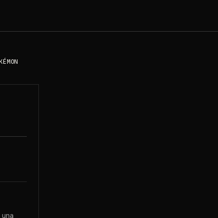
KÉMON
 una