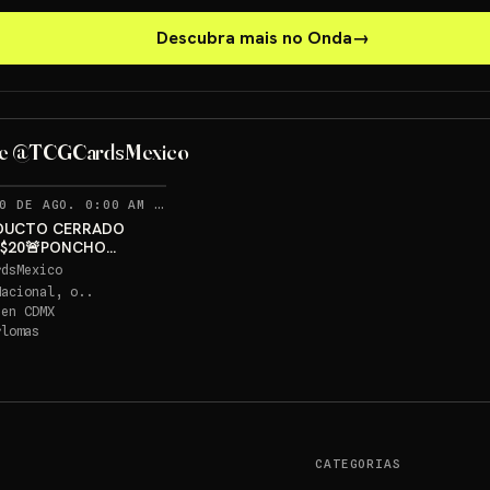
Descubra mais no Onda
→
PONCHO PIKACHU PSA 10
GRATIS
de @TCGCardsMexico
Sorteo: PONCHO PIKACHU PSA 10 GRATIS
→
RECORDATORIOS
0 DE AGO. 0:00 AM
·
336
DUCTO CERRADO
 $20🚨PONCHO
U PSA 10 GRATIS
rdsMexico
Nacional, o..
 en
CDMX
rlomas
CATEGORIAS