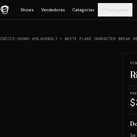
Shows
Vendedores
Categorias
Português
▾
PT
INÍCIO
·
SHOWS
·
🚨BLACKBOLT + WHITE FLARE CHARACTER BREAK D
REPRODUCIR
→
VENDIDO
VE
R
PR
$
De
Se 