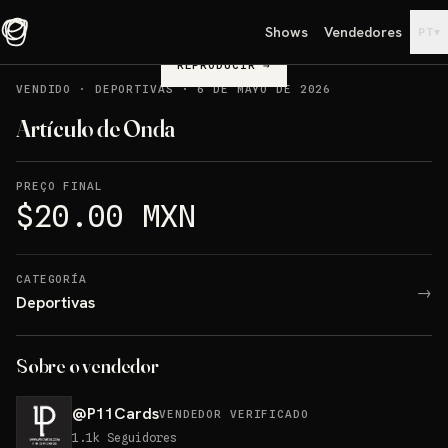
Shows
Vendedores
▾
PT
REPRODUCIR
→
VENDIDO
·
DEPORTIVAS
·
6 DE MAYO DE 2026
Artículo de Onda
PREÇO FINAL
$20.00 MXN
CATEGORÍA
→
Deportivas
Sobre o vendedor
@
P11Cards
VENDEDOR VERIFICADO
1.1k
Seguidores