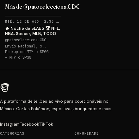
Más de @patocolecciona.CDC
RECORDATORIOS
MIÉ. 12 DE AGO. 2:30 AM
·
48
🔥 Noche de SLABS 🏆 NFL,
NBA, Soccer, MLB, TODO
@
patocolecciona.CDC
Envío Nacional, o..
Pickup en
MTY o SPGG
→
MTY o SPGG
A plataforma de leilões ao vivo para colecionáveis no
México. Cartas Pokémon, esportivas, brinquedos e mais.
Instagram
Facebook
TikTok
CATEGORIAS
COMUNIDADE