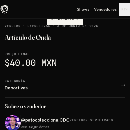
Shows
Vendedores
▾
PT
REPRODUCIR
→
VENDIDO
·
DEPORTIVAS
·
3 DE JUNIO DE 2026
Artículo de Onda
PREÇO FINAL
$40.00 MXN
CATEGORÍA
→
Deportivas
Sobre o vendedor
@
patocolecciona.CDC
VENDEDOR VERIFICADO
358
Seguidores